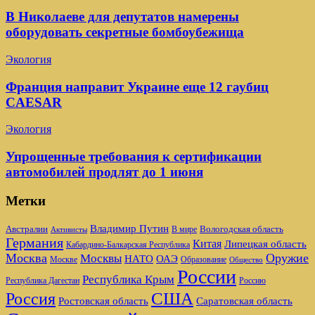
В Николаеве для депутатов намерены
оборудовать секретные бомбоубежища
Экология
Франция направит Украине еще 12 гаубиц
CAESAR
Экология
Упрощенные требования к сертификации
автомобилей продлят до 1 июня
Метки
Владимир Путин
Австралии
Вологодская область
В мире
Активисты
Германия
Китая
Липецкая область
Кабардино-Балкарская Республика
Москва
Оружие
Москвы
НАТО
ОАЭ
Москве
Образование
Общество
России
Республика Крым
Республика Дагестан
Россию
США
Россия
Ростовская область
Саратовская область