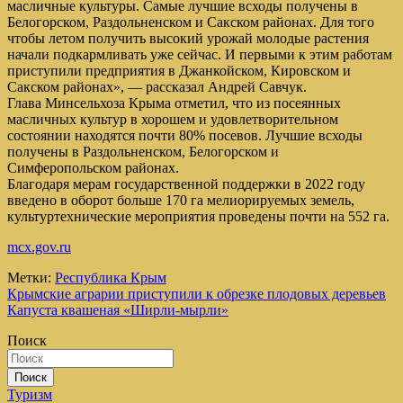
масличные культуры. Самые лучшие всходы получены в
Белогорском, Раздольненском и Сакском районах. Для того
чтобы летом получить высокий урожай молодые растения
начали подкармливать уже сейчас. И первыми к этим работам
приступили предприятия в Джанкойском, Кировском и
Сакском районах», — рассказал Андрей Савчук.
Глава Минсельхоза Крыма отметил, что из посеянных
масличных культур в хорошем и удовлетворительном
состоянии находятся почти 80% посевов. Лучшие всходы
получены в Раздольненском, Белогорском и
Симферопольском районах.
Благодаря мерам государственной поддержки в 2022 году
введено в оборот больше 170 га мелиорируемых земель,
культуртехнические мероприятия проведены почти на 552 га.
mcx.gov.ru
Метки:
Республика Крым
Навигация
Крымские аграрии приступили к обрезке плодовых деревьев
Капуста квашеная «Ширли-мырли»
по
Поиск
записям
Поиск
Туризм