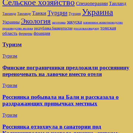
Сельское хозяйство
Спецоперации
Таиланд
Украина
Турции
Танки
Турция
Таиланда
Таиланде
Экология
закуска
Украины
заготовка
племенное животноводство
томская
республика башкортостан
производство молока
россельхознадзор
область
франция
фермеры
Туризм
Туризм
Финские пограничники предложили россиянину
переночевать на лавочке вместо отеля
Туризм
Россиянка побывала на Бали и рассказала о
раздражающих привычках местных
Туризм
Россиянка отдохнула в санатории под